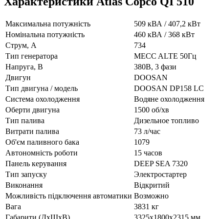
Характеристики Atlas Copco QI 510
Максимальна потужність
509 кВА / 407,2 кВт
Номінальна потужність
460 кВА / 368 кВт
Струм, А
734
Тип генератора
MECC ALTE 50Гц
Напруга, В
380В, 3 фази
Двигун
DOOSAN
Тип двигуна / модель
DOOSAN DP158 LC
Система охолодження
Водяне охолодження
Оберти двигуна
1500 об/хв
Тип палива
Дизельное топливо
Витрати палива
73 л/час
Об'єм паливного бака
1079
Автономність роботи
15 часов
Панель керування
DEEP SEA 7320
Тип запуску
Электростартер
Виконання
Відкритий
Можливість підключення автоматики
Возможно
Вага
3831 кг
Габарити (ДхШхВ)
3325x1800x2315 мм