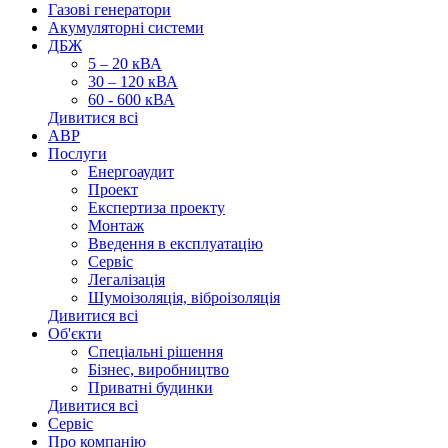
Газові генератори
Акумуляторні системи
ДБЖ
5 – 20 кВА
30 – 120 кВА
60 - 600 кВА
Дивитися всі
АВР
Послуги
Енергоаудит
Проект
Експертиза проекту
Монтаж
Введення в експлуатацію
Сервіс
Легалізація
Шумоізоляція, віброізоляція
Дивитися всі
Об'єкти
Спеціальні рішення
Бізнес, виробництво
Приватні будинки
Дивитися всі
Сервіс
Про компанію