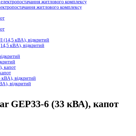
електропостачання житлового комплексу
,5 кВА), відкритий
дкритий
капот
А), відкритий
ar GEP33-6 (33 кВА), капот