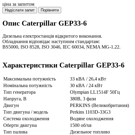
ціна за запитом
Надіслати запит
Порівняти
Опис Caterpillar GEP33-6
Дизельна електростанція відкритого виконання.
Обладнання відповідає наступним стандартам:
BS5000, ISO 8528, ISO 3046, IEC 60034, NEMA MG-1.22.
Характеристики Caterpillar GEP33-6
Максимальна потужність
33 кВА / 26,4 кВт
Номінальна потужність
30 кВА / 24 кВт
Тип генератора
Olympian LL1514F 50Гц
Напруга, В
380В, 3 фази
Двигун
PERKINS (Великобритания)
Тип двигуна / модель
Perkins 1103D-33G3
Система охолодження
Водяне охолодження
Оберти двигуна
1500 об/хв
Тип палива
Дизельное топливо