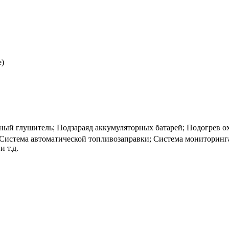
е)
ный глушитель; Подзараяд аккумуляторных батарей; Подогрев 
Система автоматической топливозаправки; Система мониторинг
и т.д.