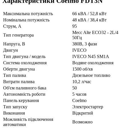
Характеристики Coelmo FDT3N
Максимальна потужність
66 кВА / 52,8 кВт
Номінальна потужність
48 кВА / 38,4 кВт
Струм, А
95
Mecc Alte ECO32 - 2L/4
Тип генератора
50Гц
Напруга, В
380В, 3 фази
Двигун
IVECO
Тип двигуна / модель
IVECO N45 SM1A
Система охолодження
Водяне охолодження
Оберти двигуна
1500 об/хв
Тип палива
Дизельное топливо
Витрати палива
10,2 л/час
Об'єм паливного бака
50
Автономність роботи
5 часов
Панель керування
Coelmo
Тип запуску
Электростартер
Виконання
Відкритий
Можливість підключення
Возможно
автоматики