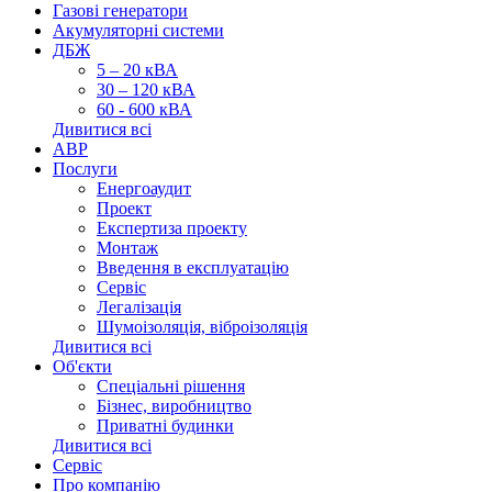
Газові генератори
Акумуляторні системи
ДБЖ
5 – 20 кВА
30 – 120 кВА
60 - 600 кВА
Дивитися всі
АВР
Послуги
Енергоаудит
Проект
Експертиза проекту
Монтаж
Введення в експлуатацію
Сервіс
Легалізація
Шумоізоляція, віброізоляція
Дивитися всі
Об'єкти
Спеціальні рішення
Бізнес, виробництво
Приватні будинки
Дивитися всі
Сервіс
Про компанію