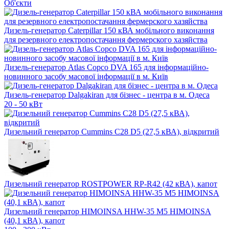
Об'єкти
Дизель-генератор Caterpillar 150 кВА мобільного виконання
для резервного електропостачання фермерского хазяйства
Дизель-генератор Atlas Copco DVA 165 для інформаційно-
новинного засобу масової інформації в м. Київ
Дизель-генератор Dalgakiran для бізнес - центра в м. Одеса
20 - 50 кВт
Дизельний генератор Cummins C28 D5 (27,5 кВА), відкритий
Дизельний генератор ROSTPOWER RP-R42 (42 кВА), капот
Дизельний генератор HIMOINSA HHW-35 M5 HIMOINSA
(40,1 кВА), капот