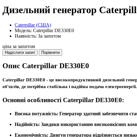
Дизельний генератор Caterpil
Caterpillar (США)
Модель: Caterpillar DE330E0
Наявність: За запитом
ціна за запитом
Надіслати запит
Порівняти
Опис Caterpillar DE330E0
Caterpillar DE330E0
- це високопродуктивний дизельний генер
об'єктів, де потрібна стабільна і надійна подача електроенерг
Основні особливості Caterpillar DE330E0:
Висока потужність:
Генератор здатний забезпечити ст
Надійність:
Завдяки використанню високоякісних компон
Економічність:
Двигун генератора відрізняється низьк