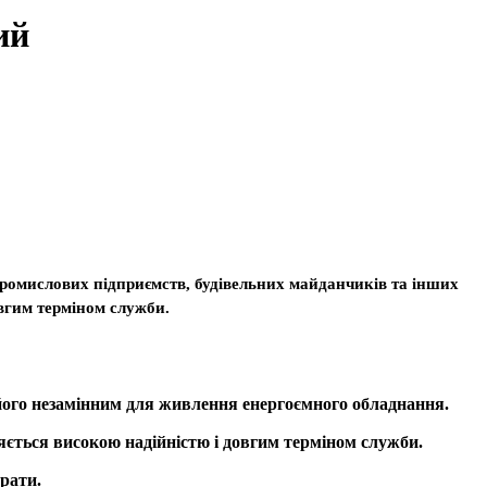
ий
ромислових підприємств, будівельних майданчиків та інших
овгим терміном служби.
його незамінним для живлення енергоємного обладнання.
яється високою надійністю і довгим терміном служби.
рати.