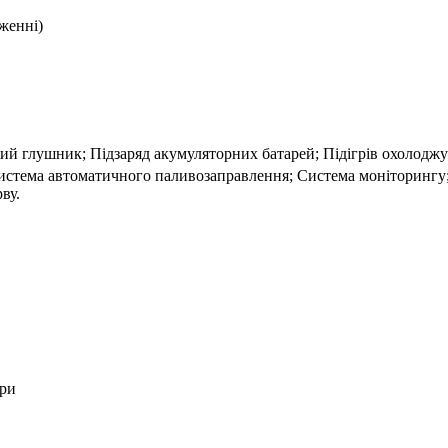
аженні)
й глушник; Підзаряд акумуляторних батарей; Підігрів охолоджу
стема автоматичного паливозаправлення; Система моніторингу
ву.
ори