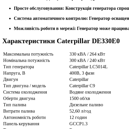
Просте обслуговування:
Конструкція генератора спрощ
Система автоматичного контролю:
Генератор оснащени
Можливість роботи в мережі:
Генератор може працюват
Характеристики Caterpillar DE330E0
Максимальна потужність
330 кВА / 264 кВт
Номінальна потужність
300 кВА / 240 кВт
Тип генератора
Caterpillar LC5014L
Напруга, В
400В, 3 фази
Двигун
Caterpillar
Тип двигуна / модель
Caterpillar C9
Система охолодження
Водяне охолодження
Оберти двигуна
1500 об/хв
Тип палива
Дизельне паливо
Витрати палива
52,60 л/год
Автономність роботи
12 годин
Панель керування
GCCP1.3