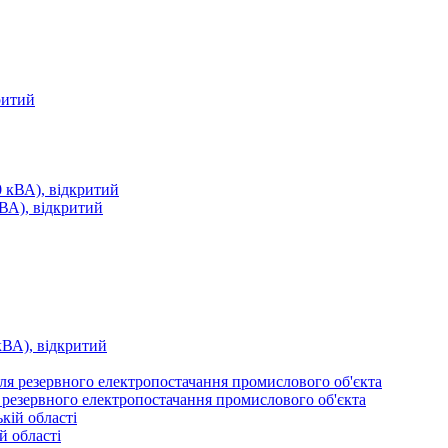
ритий
ВА), відкритий
ВА), відкритий
я резервного електропостачання промислового об'єкта
й області