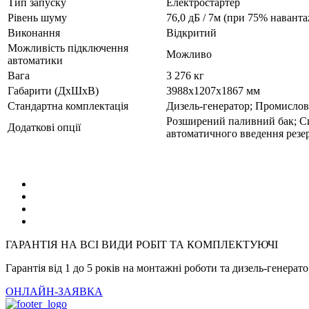
Тип запуску
Електростартер
Рівень шуму
76,0 дБ / 7м (при 75% навант
Виконання
Відкритий
Можливість підключення
Можливо
автоматики
Вага
3 276 кг
Габарити (ДхШхВ)
3988х1207х1867 мм
Стандартна комплектація
Дизель-генератор; Промислови
Розширений паливний бак; Си
Додаткові опції
автоматичного введення резер
ГАРАНТІЯ НА ВСІ ВИДИ РОБІТ ТА КОМПЛЕКТУЮЧІ
Гарантія від 1 до 5 років на монтажні роботи та дизель-генерат
ОНЛАЙН-ЗАЯВКА