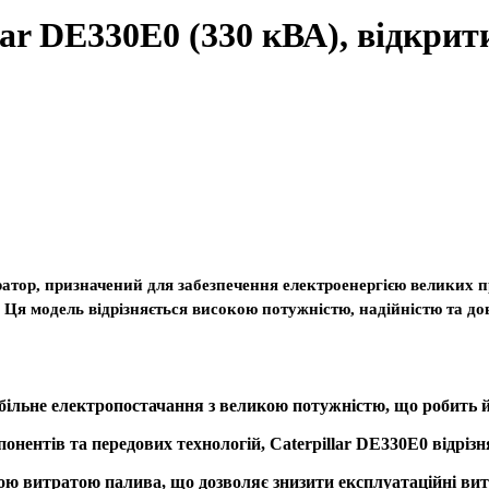
lar DE330E0 (330 кВА), відкрит
атор, призначений для забезпечення електроенергією великих п
ії. Ця модель відрізняється високою потужністю, надійністю та д
абільне електропостачання з великою потужністю, що робить 
ентів та передових технологій, Caterpillar DE330E0 відрізн
ою витратою палива, що дозволяє знизити експлуатаційні вит