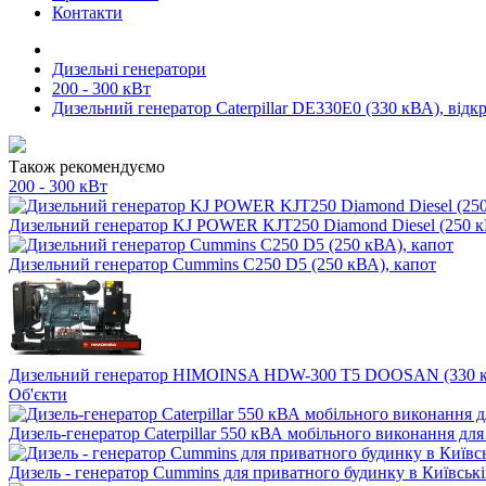
Контакти
Дизельні генератори
200 - 300 кВт
Дизельний генератор Caterpillar DE330E0 (330 кВА), відк
Також рекомендуємо
200 - 300 кВт
Дизельний генератор KJ POWER KJT250 Diamond Diesel (250 к
Дизельний генератор Cummins C250 D5 (250 кВА), капот
Дизельний генератор HIMOINSA HDW-300 T5 DOOSAN (330 к
Об'єкти
Дизель-генератор Caterpillar 550 кВА мобільного виконання дл
Дизель - генератор Cummins для приватного будинку в Київські