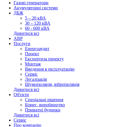
Газові генератори
Акумуляторні системи
ДБЖ
5 – 20 кВА
30 – 120 кВА
60 - 600 кВА
Дивитися всі
АВР
Послуги
Енергоаудит
Проект
Експертиза проекту
Монтаж
Введення в експлуатацію
Сервіс
Легалізація
Шумоізоляція, віброізоляція
Дивитися всі
Об'єкти
Спеціальні рішення
Бізнес, виробництво
Приватні будинки
Дивитися всі
Сервіс
Про компанію