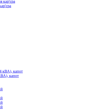
кар'єра
ВА), капот