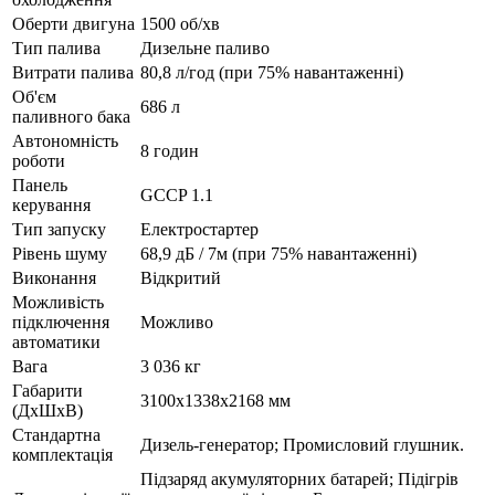
Оберти двигуна
1500 об/хв
Тип палива
Дизельне паливо
Витрати палива
80,8 л/год (при 75% навантаженні)
Об'єм
686 л
паливного бака
Автономність
8 годин
роботи
Панель
GCCP 1.1
керування
Тип запуску
Електростартер
Рівень шуму
68,9 дБ / 7м (при 75% навантаженні)
Виконання
Відкритий
Можливість
підключення
Можливо
автоматики
Вага
3 036 кг
Габарити
3100х1338х2168 мм
(ДхШхВ)
Стандартна
Дизель-генератор; Промисловий глушник.
комплектація
Підзаряд акумуляторних батарей; Підігрів