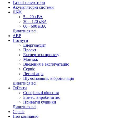
Газові генератори
Акумуляторні системи
ДБЖ
5 – 20 кВА
30 – 120 кВА
60 - 600 кВА
Дивитися всі
АВР
Послуги
Енергоаудит
Проект
Експертиза проекту
Монтаж
Введення в експлуатацію
Сервіс
Легалізація
Шумоізоляція, віброізоляція
Дивитися всі
Об'єкти
Спеціальні рішення
Бізнес, виробництво
Приватні будинки
Дивитися всі
Сервіс
Про компанію