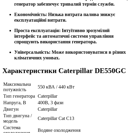
генератор забезпечує тривалий термін служби.
Економічність:
Низька витрата палива знижує
експлуатаційні витрати.
Проста експлуатація:
Інтуїтивно зрозумілий
інтерфейс та автоматичні системи управління
спрощують використання генератора.
Універсальність:
Може використовуватися в різних
кліматичних умовах.
Характеристики Caterpillar DE550GC
Максимальна
550 кВА / 440 кВт
потужність
Тип генератора
Caterpillar
Напруга, В
400В, 3 фази
Двигун
Caterpillar
Тип двигуна /
Caterpillar Cat C13
модель
Система
Водяне охолодження
охолодження