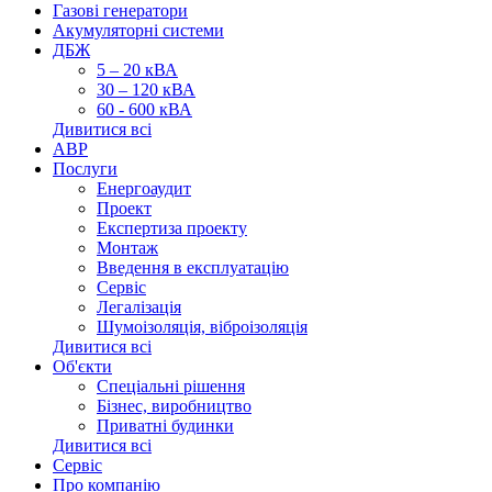
Газові генератори
Акумуляторні системи
ДБЖ
5 – 20 кВА
30 – 120 кВА
60 - 600 кВА
Дивитися всі
АВР
Послуги
Енергоаудит
Проект
Експертиза проекту
Монтаж
Введення в експлуатацію
Сервіс
Легалізація
Шумоізоляція, віброізоляція
Дивитися всі
Об'єкти
Спеціальні рішення
Бізнес, виробництво
Приватні будинки
Дивитися всі
Сервіс
Про компанію