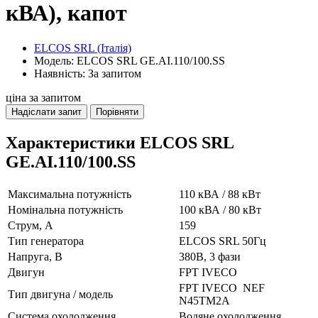
кВА), капот
ELCOS SRL (Італія)
Модель: ELCOS SRL GE.AI.110/100.SS
Наявність: За запитом
ціна за запитом
Надіслати запит
Порівняти
Характеристики ELCOS SRL
GE.AI.110/100.SS
Максимальна потужність
110 кВА / 88 кВт
Номінальна потужність
100 кВА / 80 кВт
Струм, А
159
Тип генератора
ELCOS SRL 50Гц
Напруга, В
380В, 3 фази
Двигун
FPT IVECO
FPT IVECO NEF
Тип двигуна / модель
N45TM2A
Система охолодження
Водяне охолодження