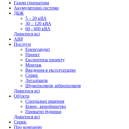
Газові генератори
Акумуляторні системи
ДБЖ
5 – 20 кВА
30 – 120 кВА
60 - 600 кВА
Дивитися всі
АВР
Послуги
Енергоаудит
Проект
Експертиза проекту
Монтаж
Введення в експлуатацію
Сервіс
Легалізація
Шумоізоляція, віброізоляція
Дивитися всі
Об'єкти
Спеціальні рішення
Бізнес, виробництво
Приватні будинки
Дивитися всі
Сервіс
Про компанію