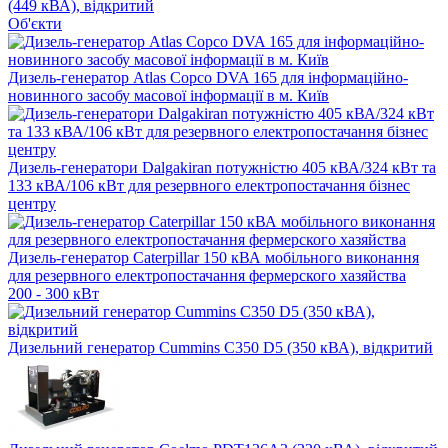
(449 кВА), відкритий
Об'єкти
Дизель-генератор Atlas Copco DVA 165 для інформаційно-
новинного засобу масової інформації в м. Київ
Дизель-генератори Dalgakiran потужністю 405 кВА/324 кВт та
133 кВА/106 кВт для резервного електропостачання бізнес
центру
Дизель-генератор Caterpillar 150 кВА мобільного виконання
для резервного електропостачання фермерского хазяйства
200 - 300 кВт
Дизельний генератор Cummins C350 D5 (350 кВА), відкритий