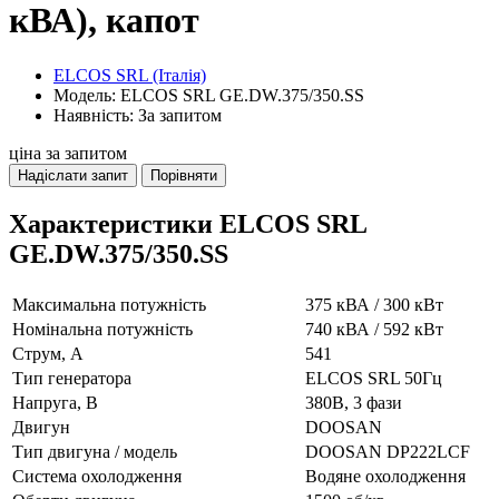
кВА), капот
ELCOS SRL (Італія)
Модель: ELCOS SRL GE.DW.375/350.SS
Наявність: За запитом
ціна за запитом
Надіслати запит
Порівняти
Характеристики ELCOS SRL
GE.DW.375/350.SS
Максимальна потужність
375 кВА / 300 кВт
Номінальна потужність
740 кВА / 592 кВт
Струм, А
541
Тип генератора
ELCOS SRL 50Гц
Напруга, В
380В, 3 фази
Двигун
DOOSAN
Тип двигуна / модель
DOOSAN DP222LCF
Система охолодження
Водяне охолодження