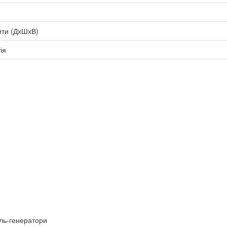
ити (ДхШхВ)
ія
ель-генератори