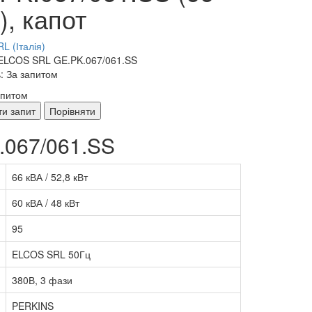
), капот
L (Італія)
ELCOS SRL GE.PK.067/061.SS
: За запитом
апитом
ти запит
Порівняти
.067/061.SS
66 кВА / 52,8 кВт
60 кВА / 48 кВт
95
ELCOS SRL 50Гц
380В, 3 фази
PERKINS