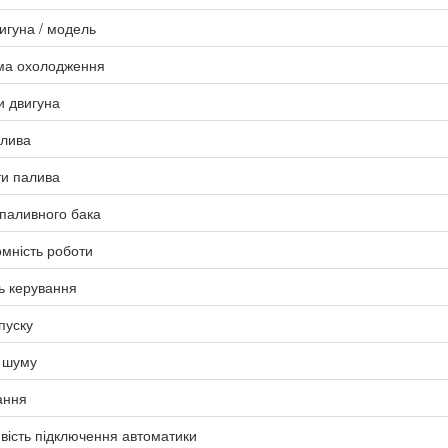
игуна / модель
ма охолодження
и двигуна
алива
ти палива
паливного бака
мність роботи
ь керування
пуску
 шуму
ання
ість підключення автоматики