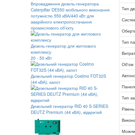
Впровадження дизель-генератора
Тип дв
Caterpillar DE550 мобільного виконання
потужністю 550 кВА/440 кВт для
Систе
аварійного електропостачання
промислового об'єкту
Оберт
Тип п
Дизель-генератор для житлового
комплексу
Витра
20 - 50 кВт
Об'єм 
Автоно
Дизельний генератор Coelmo FDT32S
(44 кВА), капот
Панел
Тип за
Дизельний генератор RID 40 S-SERIES
Рівень
DEUTZ Premium (44 кВА), відкритий
Викон
Можлив