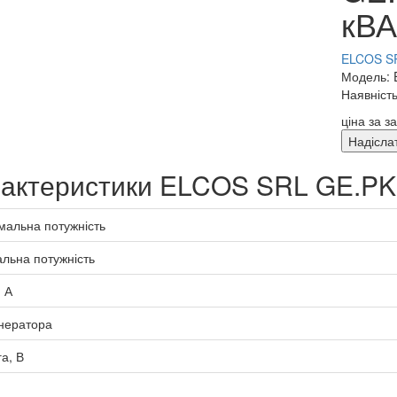
кВА
ELCOS SR
Модель: 
Наявність
ціна за з
Надісла
актеристики ELCOS SRL GE.PK
альна потужність
льна потужність
 А
нератора
а, В