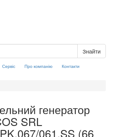
Знайти
Сервіс
Про компанію
Контакти
ельний генератор
COS SRL
PK.067/061.SS (66