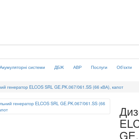
Акумуляторні системи
ДБЖ
АВР
Послуги
Об'єкти
ий генератор ELCOS SRL GE.PK.067/061.SS (66 кВА), капот
Диз
EL
GE.