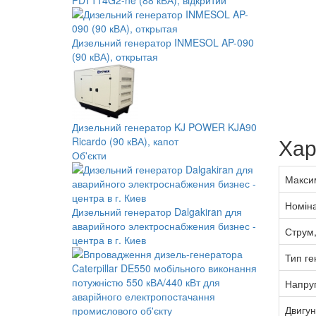
PDT114G2-ne (88 кВА), відкритий
Дизельний генератор INMESOL AP-090
(90 кВА), открытая
Дизельний генератор KJ POWER KJA90
Хар
Ricardo (90 кВА), капот
Об'єкти
Максим
Номіна
Дизельний генератор Dalgakiran для
аварийного электроснабжения бизнес -
Струм,
центра в г. Киев
Тип ге
Напруг
Двигун