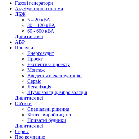
Газові генератори
Акумуляторні системи
ДБЖ
5 – 20 кВА
30 – 120 кВА
60 - 600 кВА
Дивитися всі
АВР
Послуги
Енергоаудит
Проект
Експертиза проекту
Монтаж
Введення в експлуатацію
Сервіс
Легалізація
Шумоізоляція, віброізоляція
Дивитися всі
Об'єкти
Спеціальні рішення
Бізнес, виробництво
Приватні будинки
Дивитися всі
Сервіс
Про компанію