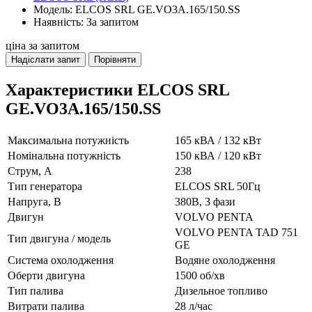
Модель: ELCOS SRL GE.VO3A.165/150.SS
Наявність: За запитом
ціна за запитом
Надіслати запит
Порівняти
Характеристики ELCOS SRL
GE.VO3A.165/150.SS
Максимальна потужність
165 кВА / 132 кВт
Номінальна потужність
150 кВА / 120 кВт
Струм, А
238
Тип генератора
ELCOS SRL 50Гц
Напруга, В
380В, 3 фази
Двигун
VOLVO PENTA
VOLVO PENTA TAD 751
Тип двигуна / модель
GE
Система охолодження
Водяне охолодження
Оберти двигуна
1500 об/хв
Тип палива
Дизельное топливо
Витрати палива
28 л/час