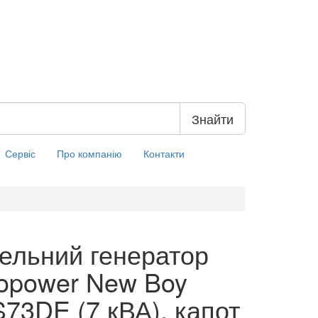
Знайти
Сервіс
Про компанію
Контакти
ельний генератор
opower New Boy
73DE (7 кВА), капот