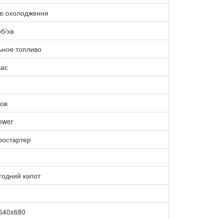
е охолодження
б/хв
ьное топливо
час
сов
ower
ростартер
годний капот
640x680