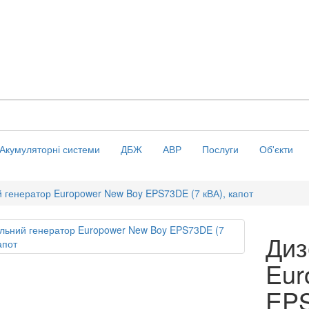
Акумуляторні системи
ДБЖ
АВР
Послуги
Об'єкти
 генератор Europower New Boy EPS73DE (7 кВА), капот
Диз
Eur
EPS