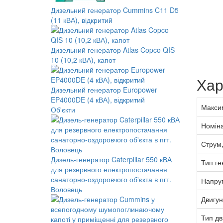
Дизельний генератор Cummins C11 D5
(11 кВА), відкритий
Дизельний генератор Atlas Copco QIS
10 (10,2 кВА), капот
Хар
Дизельний генератор Europower
EP4000DE (4 кВА), відкритий
Максим
Об'єкти
Номіна
Струм,
Дизель-генератор Caterpillar 550 кВА
Тип ге
для резервного електропостачання
санаторно-оздоровчого об'єкта в пгт.
Напруг
Воловець
Двигун
Тип дв