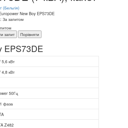
 (Бельгія)
Europower New Boy EPS73DE
: За запитом
апитом
ти запит
Порівняти
oy EPS73DE
/ 5,6 кВт
/ 4,8 кВт
ower 50Гц
 1 фаза
TA
A Z482