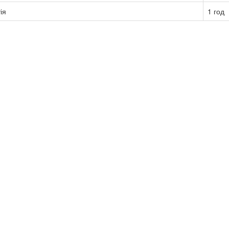
ія
1 год