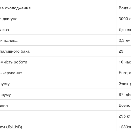
ма охолодження
Водян
и двигуна
3000 о
алива
Дизел
ти палива
2,3 л/
паливного бака
23
мність роботи
10 ча
ь керування
Europ
пуску
Элект
 шуму
87, дБ
ання
Всепо
295 кг
ити (ДхШхВ)
1230x