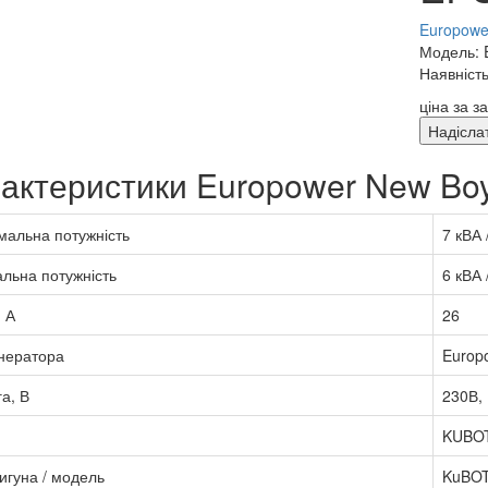
Europower
Модель: 
Наявність
ціна за з
Надісла
актеристики Europower New B
альна потужність
7 кВА 
льна потужність
6 кВА 
 А
26
нератора
Europ
а, В
230В,
KUBO
игуна / модель
KuBOT