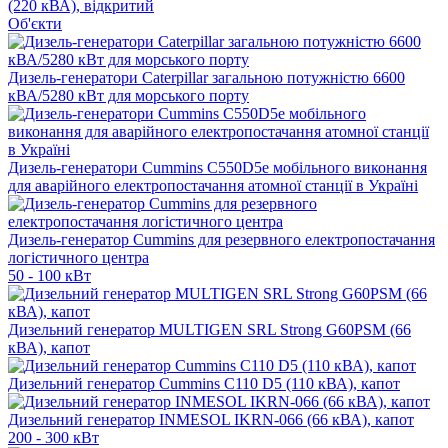
(220 кВА), відкритий
Об'єкти
Дизель-генератори Caterpillar загальною потужністю 6600
кВА/5280 кВт для морського порту
Дизель-генератори Cummins C550D5e мобільного виконання
для аварійного електропостачання атомної станції в Україні
Дизель-генератор Cummins для резервного електропостачання
логістичного центра
50 - 100 кВт
Дизельний генератор MULTIGEN SRL Strong G60PSM (66
кВА), капот
Дизельний генератор Cummins C110 D5 (110 кВА), капот
Дизельний генератор INMESOL IKRN-066 (66 кВА), капот
200 - 300 кВт