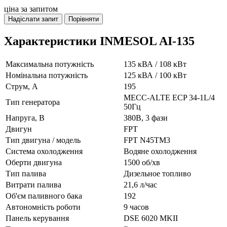
ціна за запитом
Надіслати запит
Порівняти
Характеристики INMESOL AI-135
Максимальна потужність
135 кВА / 108 кВт
Номінальна потужність
125 кВА / 100 кВт
Струм, А
195
MECC-ALTE ECP 34-1L/4
Тип генератора
50Гц
Напруга, В
380В, 3 фази
Двигун
FPT
Тип двигуна / модель
FPT N45TM3
Система охолодження
Водяне охолодження
Оберти двигуна
1500 об/хв
Тип палива
Дизельное топливо
Витрати палива
21,6 л/час
Об'єм паливного бака
192
Автономність роботи
9 часов
Панель керування
DSE 6020 MKII