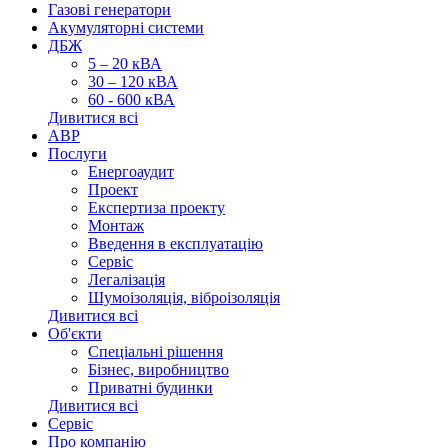
Газові генератори
Акумуляторні системи
ДБЖ
5 – 20 кВА
30 – 120 кВА
60 - 600 кВА
Дивитися всі
АВР
Послуги
Енергоаудит
Проект
Експертиза проекту
Монтаж
Введення в експлуатацію
Сервіс
Легалізація
Шумоізоляція, віброізоляція
Дивитися всі
Об'єкти
Спеціальні рішення
Бізнес, виробництво
Приватні будинки
Дивитися всі
Сервіс
Про компанію