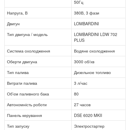
50Гц
Напруга, В
380В, 3 фази
Двигун
LOMBARDINI
Тип двигуна / модель
LOMBARDINI LDW 702
PLUS
Система охолодження
Водяне охолодження
Оберти двигуна
3000 об/хв
Тип палива
Дизельное топливо
Витрати палива
3 л/час
Об'єм паливного бака
80
Автономність роботи
27 часов
Панель керування
DSE 6020 MKII
Тип запуску
Электростартер