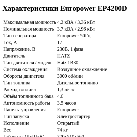
Характеристики Europower EP4200D
Максимальная мощность
4,2 кВА / 3,36 кВт
Номинальная мощность
3,7 кВА / 2,96 кВт
Тип генератора
Europower 50Гц
Ток, А
17
Напряжение, В
230В, 1 фаза
Двигатель
HATZ
Тип двигателя / модель
Hatz 1B30
Система охлаждения
Воздушное охлаждение
Обороты двигателя
3000 об/мин
Тип топлива
Дизельное топливо
Расход топлива
1,3 л/час
Объём топливного бака
4,6
Автономность работы
3,5 часов
Панель управления
Europower
Тип запуска
Электростартер
Исполнение
Открытый
Вес
74 кг
Габариты (ДхШхВ)
770x510x560