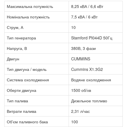
Максимальна потужність
8,25 кВА / 6,6 кВт
Номінальна потужність
7,5 кВА / 6 кВт
Струм, А
10
Тип генератора
Stamford PI044D 50Гц
Напруга, В
380В, 3 фази
Двигун
CUMMINS
Тип двигуна / модель
Cummins X1.3G2
Система охолодження
Водяне охолодження
Оберти двигуна
1500 об/хв
Тип палива
Дизельное топливо
Витрати палива
2,31 л/час
Об'єм паливного бака
100