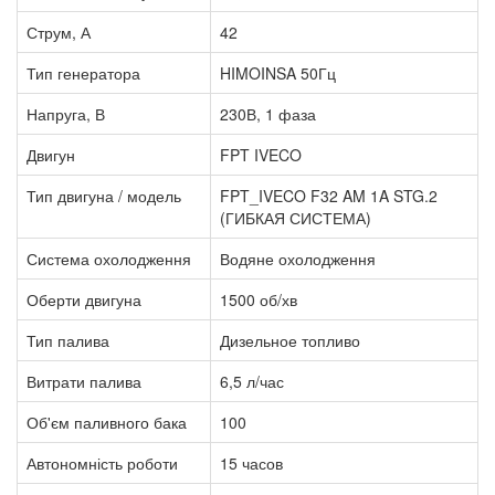
Струм, А
42
Тип генератора
HIMOINSA 50Гц
Напруга, В
230В, 1 фаза
Двигун
FPT IVECO
Тип двигуна / модель
FPT_IVECO F32 AM 1A STG.2
(ГИБКАЯ СИСТЕМА)
Система охолодження
Водяне охолодження
Оберти двигуна
1500 об/хв
Тип палива
Дизельное топливо
Витрати палива
6,5 л/час
Об'єм паливного бака
100
Автономність роботи
15 часов