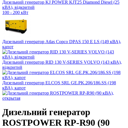
Дизельний генератор KJ POWER KJT25 Diamond Diesel (25
кВА), відкритий
100 - 200 кВт
Дизельний генератор Atlas Copco DPAS 150 E LS (149 кВА),
капот
Дизельний генератор RID 130 V-SERIES VOLVO (143 кВА),
відкритий
Дизельний генератор ELCOS SRL GE.PK.206/186.SS (198
кВА), капот
Дизельний генератор
ROSTPOWER RP-R90 (90