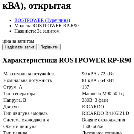
кВА), открытая
ROSTPOWER (Туреччина)
Модель: ROSTPOWER RP-R90
Наявність: За запитом
ціна за запитом
Надіслати запит
Порівняти
Характеристики ROSTPOWER RP-R90
Максимальна потужність
90 кВА / 72 кВт
Номінальна потужність
81 кВА / 64 кВт
Струм, А
137
Тип генератора
Maranello M90 50 Гц
Напруга, В
380В, 3 фази
Двигун
RICARDO
Тип двигуна / модель
RICARDO R4105IZLD
Система охолодження
Водяне охолодження
Оберти двигуна
1500 об/хв
Тип палива
Дизельное топливо