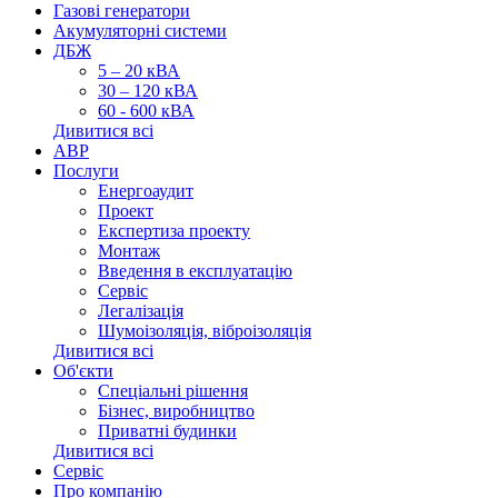
Газові генератори
Акумуляторні системи
ДБЖ
5 – 20 кВА
30 – 120 кВА
60 - 600 кВА
Дивитися всі
АВР
Послуги
Енергоаудит
Проект
Експертиза проекту
Монтаж
Введення в експлуатацію
Сервіс
Легалізація
Шумоізоляція, віброізоляція
Дивитися всі
Об'єкти
Спеціальні рішення
Бізнес, виробництво
Приватні будинки
Дивитися всі
Сервіс
Про компанію