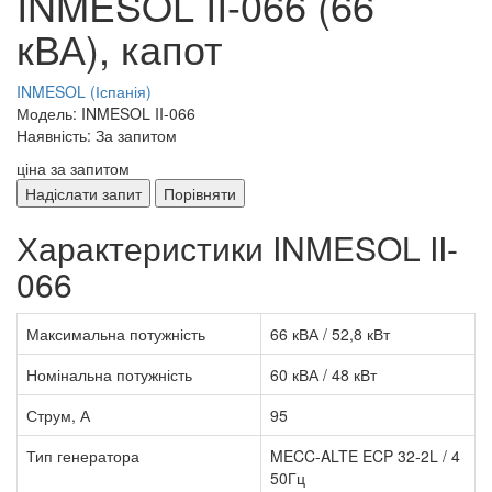
INMESOL II-066 (66
кВА), капот
INMESOL (Іспанія)
Модель: INMESOL II-066
Наявність: За запитом
ціна за запитом
Надіслати запит
Порівняти
Характеристики INMESOL II-
066
Максимальна потужність
66 кВА / 52,8 кВт
Номінальна потужність
60 кВА / 48 кВт
Струм, А
95
Тип генератора
MECC-ALTE ECP 32-2L / 4
50Гц