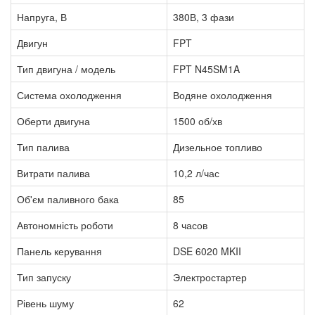
Напруга, В
380В, 3 фази
Двигун
FPT
Тип двигуна / модель
FPT N45SM1A
Система охолодження
Водяне охолодження
Оберти двигуна
1500 об/хв
Тип палива
Дизельное топливо
Витрати палива
10,2 л/час
Об'єм паливного бака
85
Автономність роботи
8 часов
Панель керування
DSE 6020 MKII
Тип запуску
Электростартер
Рівень шуму
62